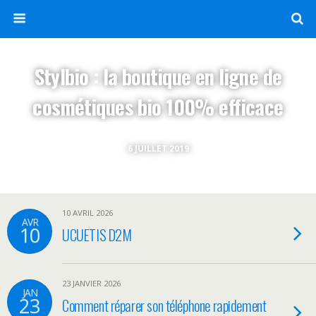
Stylbio : la boutique en ligne de
cosmétiques bio 100% efficace
6 JUILLET 2019
10 AVRIL 2026
AVR
10
UCUETIS D2M
23 JANVIER 2026
JAN
23
Comment réparer son téléphone rapidement