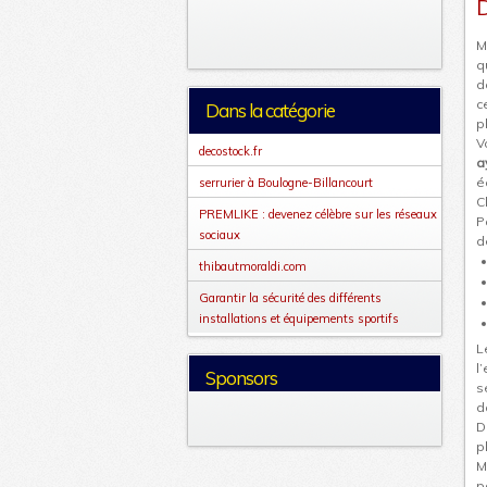
D
M
q
d
c
Dans la catégorie
p
V
decostock.fr
a
é
serrurier à Boulogne-Billancourt
C
PREMLIKE : devenez célèbre sur les réseaux
P
sociaux
d
thibautmoraldi.com
Garantir la sécurité des différents
installations et équipements sportifs
L
l
Sponsors
s
d
D
p
M
p