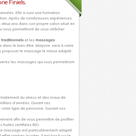
ie Finiels.
années. Elle a suivi une formation
mation. Après de nombreuses expériences
 deux ans dans son propre salon situé en
ui vous permettront de vous relâcher
raditionnels
et les
massages
 dans le bien-être. Marjorie sera à votre
ous proposer le massage le mieux adapté.
ouverez les massages qui vous permettront
e traitement du stress et des maux de
milliers d’années. Durant ces
votre type de personne. Suivant vos
hement afin de vous permettre de profiter
 huiles certifiées BIO.
Ce massage est particulièrement adapté
 l’effet jambes lourdes. Il est basé sur le