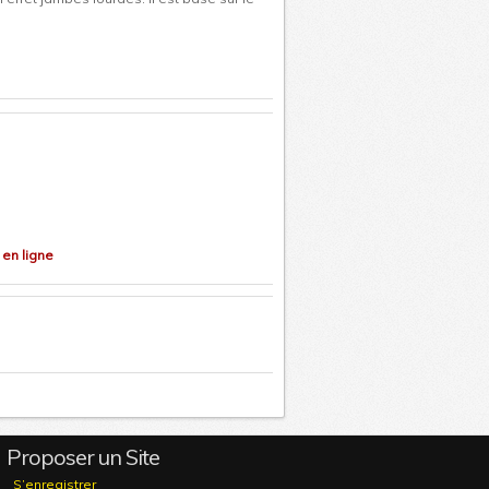
en ligne
e
Proposer un Site
S’enregistrer