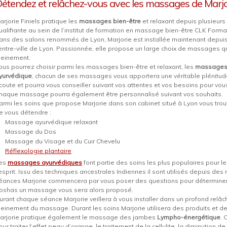
étendez et relâchez-vous avec les massages de Marjor
arjorie Finiels pratique les
massages bien-être
et relaxant depuis plusieurs 
ualifiante au sein de l’institut de formation en massage bien-être CLK For
ans des salons renommés de Lyon, Marjorie est installée maintenant depuis
entre-ville de Lyon. Passionnée, elle propose un large choix de massages q
leinement.
ous pourrez choisir parmi les massages bien-être et relaxant, les
massages t
yurvédique
, chacun de ses massages vous apportera une véritable plénitude
coute et pourra vous conseiller suivant vos attentes et vos besoins pour v
haque massage pourra également être personnalisé suivant vos souhaits.
armi les soins que propose Marjorie dans son cabinet situé à Lyon vous tr
e vous détendre :
Massage ayurvédique relaxant
Massage du Dos
Massage du Visage et du Cuir Chevelu
Réflexologie plantaire
es
massages ayurvédiques
font partie des soins les plus populaires pour l
’esprit. Issu des techniques ancestrales Indiennes il sont utilisés depuis des 
éances Marjorie commencera par vous poser des questions pour déterminer 
oshas un massage vous sera alors proposé.
urant chaque séance Marjorie veillera à vous installer dans un profond relâc
leinement du massage. Durant les soins Marjorie utilisera des produits et des
arjorie pratique également le massage des jambes
Lympho-énergétique
. 
our traiter l’effet peau d’orange, le traitement de la cellulite, la diminution de