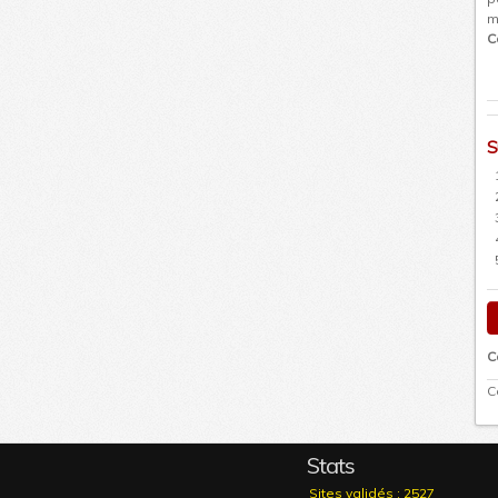
m
C
S
C
C
Stats
Sites validés : 2527