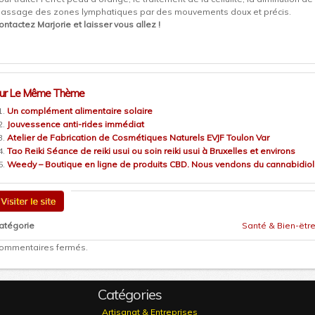
assage des zones lymphatiques par des mouvements doux et précis.
ontactez Marjorie et laisser vous allez !
ur Le Même Thème
Un complément alimentaire solaire
Jouvessence anti-rides immédiat
Atelier de Fabrication de Cosmétiques Naturels EVJF Toulon Var
Tao Reiki Séance de reiki usui ou soin reiki usui à Bruxelles et environs
Weedy – Boutique en ligne de produits CBD. Nous vendons du cannabidiol 
atégorie
Santé & Bien-ëtr
ommentaires fermés.
Catégories
Artisanat & Entreprises