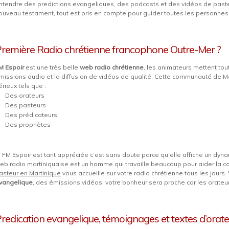
ntendre des predictions evangeliques, des podcasts et des vidéos de paste
ouveau testament, tout est pris en compte pour guider toutes les personnes
remière Radio chrétienne francophone Outre-Mer ?
M Espoir
est une très belle
web radio chrétienne
, les animateurs mettent tou
missions audio et la diffusion de vidéos de qualité. Cette communauté de M
érieux tels que :
Des orateurs
Des pasteurs
Des prédicateurs
Des prophètes
i FM Espoir est tant appréciée c’est sans doute parce qu’elle affiche un dyna
eb radio martiniquaise est un homme qui travaille beaucoup pour aider la
asteur en Martinique
vous accueille sur votre radio chrétienne tous les jour
vangelique
, des émissions vidéos, votre bonheur sera proche car les orateur
redication evangelique, témoignages et textes d’orat