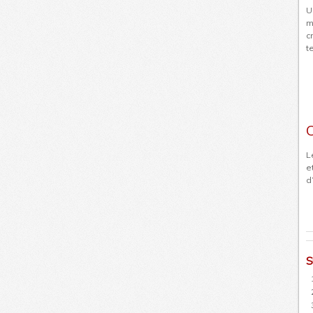
U
m
c
t
C
L
e
d
S