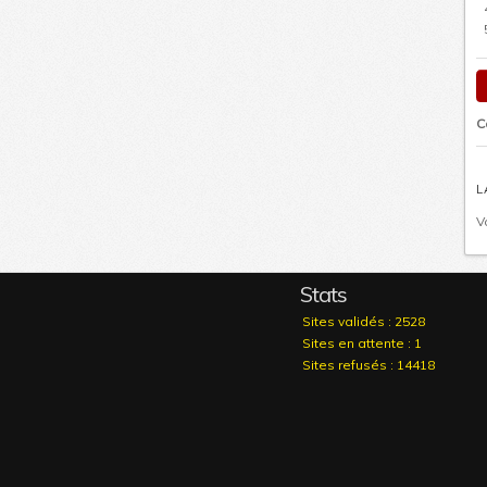
C
L
V
Stats
Sites validés : 2528
Sites en attente : 1
Sites refusés : 14418