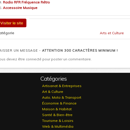
Radio RFR Fréquence Rétro
Accessoire Musique
atégorie
Arts et Culture
AISSER UN MESSAGE -
ATTENTION 300 CARACTÈRES MINIMUM !
ous devez être connecté pour poster un commentaire.
Catégories
Artisanat & Entreprises
Art & Culture
Auto, Moto & Transport
Économie & Finance
Maison & Habitat
Santé & Bien-être
Tourisme & Loisirs
Web & Multimédia