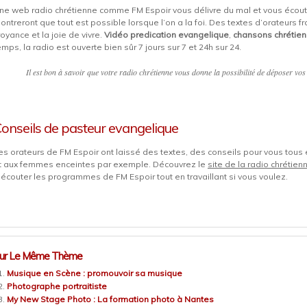
ne web radio chrétienne comme FM Espoir vous délivre du mal et vous écou
ontreront que tout est possible lorsque l’on a la foi. Des textes d’orateurs 
royance et la joie de vivre.
Vidéo predication evangelique
,
chansons chrétie
emps, la radio est ouverte bien sûr 7 jours sur 7 et 24h sur 24.
Il est bon à savoir que votre radio chrétienne vous donne la possibilité de déposer vos 
onseils de pasteur evangelique
es orateurs de FM Espoir ont laissé des textes, des conseils pour vous tous 
t aux femmes enceintes par exemple. Découvrez le
site de la radio chrétie
’écouter les programmes de FM Espoir tout en travaillant si vous voulez.
ur Le Même Thème
Musique en Scène : promouvoir sa musique
Photographe portraitiste
My New Stage Photo : La formation photo à Nantes