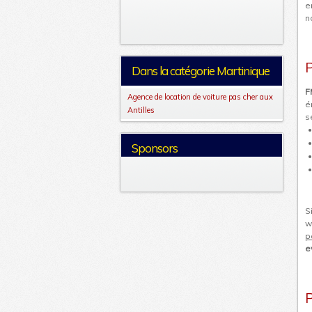
e
n
P
Dans la catégorie Martinique
F
Agence de location de voiture pas cher aux
é
Antilles
s
Sponsors
S
w
p
e
P