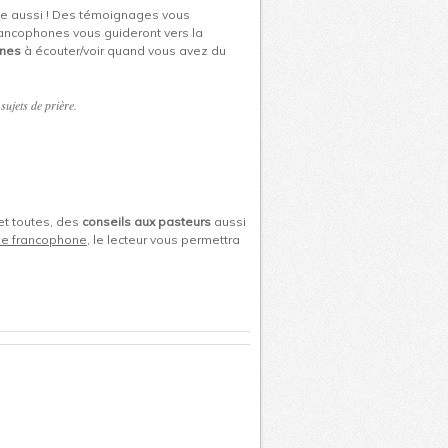
te aussi ! Des témoignages vous
francophones vous guideront vers la
nnes
à écouter/voir quand vous avez du
sujets de prière.
et toutes, des
conseils aux pasteurs
aussi
nne francophone
, le lecteur vous permettra